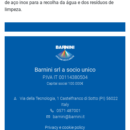
de aço inox para a recolha da água e dos resíduos de
limpeza.
Barnini srl a socio unico
P.IVA IT 00114380504
Capital social 100.000€
Via della Tecnologia, 1 Castelfranco di Sotto (PI) 56022
Italy
0571 487001
barnini@barnini.it
Privacy e cookie policy