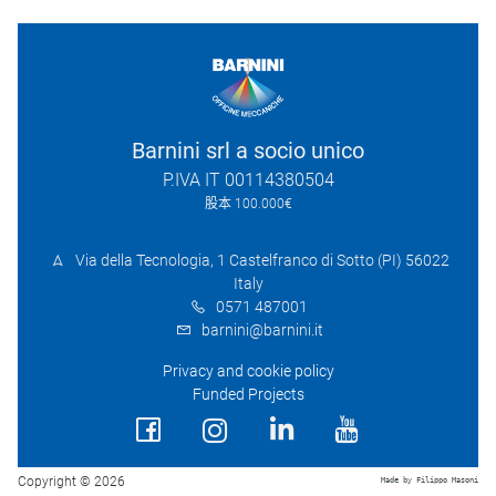
Barnini srl a socio unico
P.IVA IT 00114380504
股本 100.000€
Via della Tecnologia, 1 Castelfranco di Sotto (PI) 56022
Italy
0571 487001
barnini@barnini.it
Privacy and cookie policy
Funded Projects
Copyright © 2026
Made by Filippo Masoni