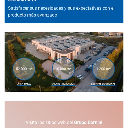
Satisfacer sus necesidades y sus expectativas con el
producto más avanzado
2
2
2
52.000 m
10.000 m
1.200 m
ÁREA TOTAL
SALA DE PRODUCCIÓN
EDIFICIOS DE OFICINAS
Visita los sitios web del
Grupo Barnini