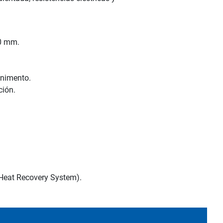
40 mm.
enimento.
ción.
 (Heat Recovery System).