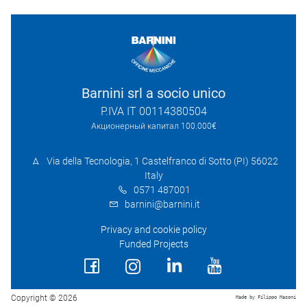
Barnini srl a socio unico
P.IVA IT 00114380504
Акционерный капитал 100.000€
Via della Tecnologia, 1 Castelfranco di Sotto (PI) 56022
Italy
0571 487001
barnini@barnini.it
Privacy and cookie policy
Funded Projects
Copyright © 2026
Made by Filippo Masoni