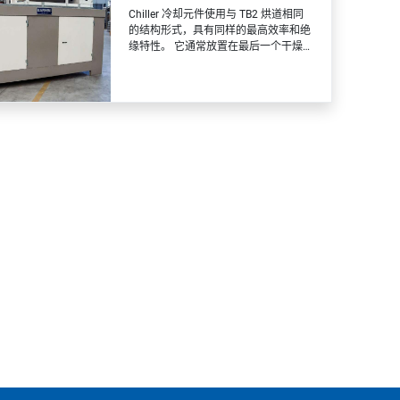
Chiller 冷却元件使用与 TB2 烘道相同
的结构形式，具有同样的最高效率和绝
缘特性。 它通常放置在最后一个干燥模
块之后的着色生产线末端。 皮料通过其
内部，可以有效降低表面温度，从而使
后续堆叠不会出现粘附问题。 特殊的空
气循环系统，保证空气在整个输送毯表
面均匀分布，让您充分利用强力通风。
由高效的制冷单元(Chiller)产生的冷水
不断供给具有大交换表面的空气-水交换
器。 特征： 结构完全采用镀锌和预涂
漆金属板建造 冷水供应 高能效 高效大
功率的冷却装置 可以在 12 °C 的最低内
部温度下工作 冷却效率高 消除烘道内
循环的灰尘 模块化元件结构 隔热层采
用高隔热厚板 冷空气在输送带表面均…