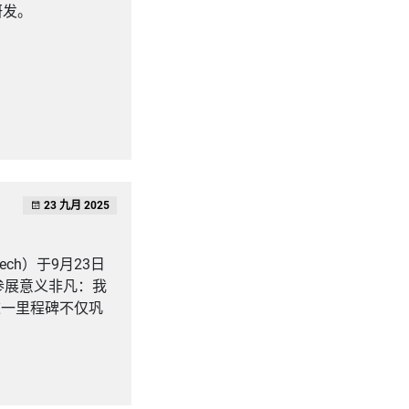
研发。
23 九月 2025
。
Tech）于9月23日
参展意义非凡：我
，这一里程碑不仅巩