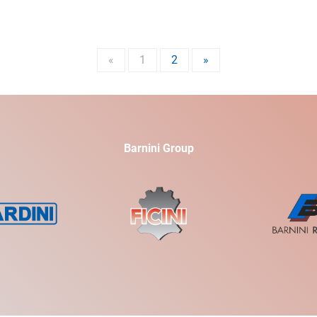
«
1
2
»
Barnini Group