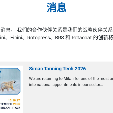
消息
新消息。
我们的合作伙伴关系是我们的战略伙伴关系
ini、Ficini、Rotopress、BRS 和 Rotacoat
的创新将
Simac Tanning Tech 2026
We are returning to Milan for one of the most a
international appointments in our sector...