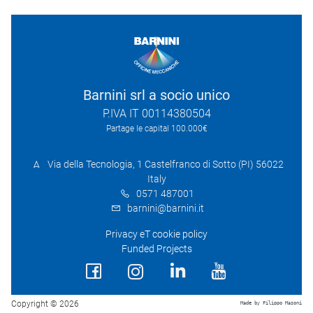
Barnini srl a socio unico
P.IVA IT 00114380504
Partage le capital 100.000€
Via della Tecnologia, 1 Castelfranco di Sotto (PI) 56022
Italy
0571 487001
barnini@barnini.it
Privacy eT cookie policy
Funded Projects
Copyright © 2026
Made by Filippo Masoni