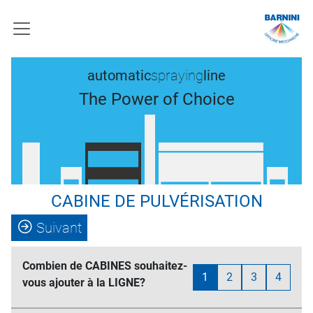
automatic
spraying
line
The Power of Choice
CABINE DE PULVÉRISATION
Suivant
Combien de CABINES souhaitez-
1
2
3
4
vous ajouter à la LIGNE?