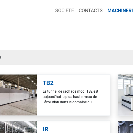
SOCIÉTÉ
CONTACTS
MACHINERI
e
TB2
Le tunnel de séchage mod. TB2 est
aujourd’hui le plus haut niveau de
l’évolution dans le domaine du
séchage du cuir. Son système de
circulation d’air interne spécial et sa
haute isolation garantissent une
grande efficacité de séchage. Le
IR
tunnel peut être alimenté par