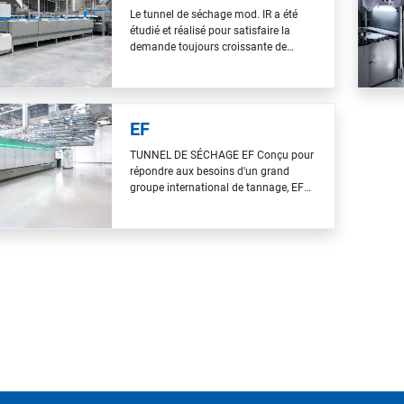
différentes sources d’énergie tels…
Le tunnel de séchage mod. IR a été
étudié et réalisé pour satisfaire la
demande toujours croissante de
qualité du produit fini. Dans ce tunnel,
le séchage de la peau a lieu grâce à
l'utilisation de lampes infrarouges à
ondes moyennes qui atteignent
EF
rapidement le degré d'émission requis,
ce qui réduit…
TUNNEL DE SÉCHAGE EF Conçu pour
répondre aux besoins d'un grand
groupe international de tannage, EF
est le tunnel de séchage de dernière
génération de Barnini : une
technologie hybride et flexible
fonctionnant à l'électricité (lampes
infrarouges) et au gaz. Une seule
machine, deux modes d'énergie, une…