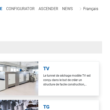
E
CONFIGURATOR
ASCENDER
NEWS
Français
TV
Le tunnel de séchage modèle TV est
conçu dans le but de créer un
structure de facile construction,
installation et maintenance. La
capacité et la fiabilité de
fonctionnement qui le distinguent
conduit à une appréciation
TG
significative de nos clients avec plus