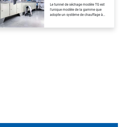
d’un millier de références positives à
Le tunnel de séchage modèle TG est
travers…
l’unique modèle de la gamme que
adopte un système de chauffage à
base de panneaux catalytiques
alimentés au gaz naturel ou au GPL.
Les panneaux catalytiques vous
permettent d’utiliser la puissance
calorifique produite par le carburant
utilisé pour leur pouvoir directement…