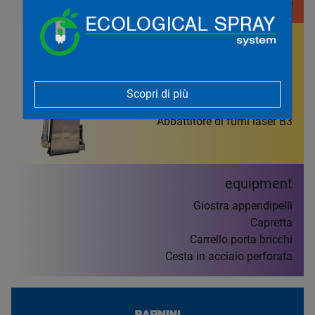
Cabina prova colore
air
treatment
system
Impianti di aspirazione centralizzati
Scopri di più
Canali di immissione aria
Abbattitore di fumi laser B3
equipment
Giostra appendipelli
Capretta
Carrello porta bricchi
Cesta in acciaio perforata