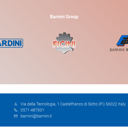
Barnini Group
Via della Tecnologia, 1 Castelfranco di Sotto (PI) 56022 Italy
0571 487001
barnini@barnini.it