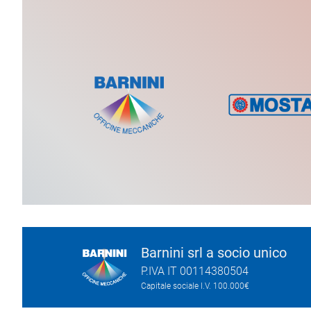
Barnini srl a socio unico
P.IVA IT 00114380504
Capitale sociale I.V. 100.000€