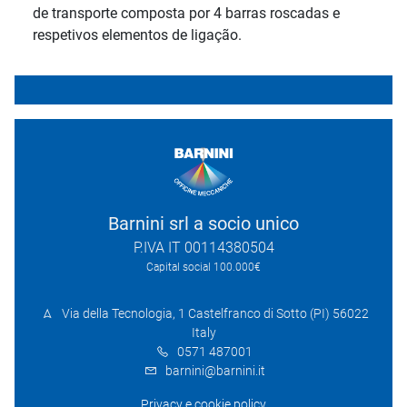
de transporte composta por 4 barras roscadas e
respetivos elementos de ligação.
Barnini srl a socio unico
P.IVA IT 00114380504
Capital social 100.000€
Via della Tecnologia, 1 Castelfranco di Sotto (PI) 56022
Italy
0571 487001
barnini@barnini.it
Privacy e cookie policy