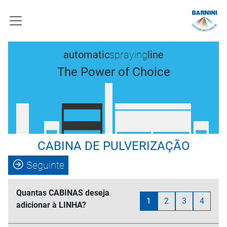
automatic
spraying
line
The Power of Choice
CABINA DE PULVERIZAÇÃO
Seguinte
Quantas CABINAS deseja
1
2
3
4
adicionar à LINHA?