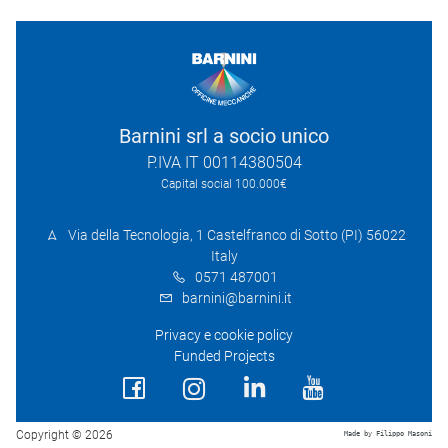
Barnini srl a socio unico
P.IVA IT 00114380504
Capital social 100.000€
Via della Tecnologia, 1 Castelfranco di Sotto (PI) 56022
Italy
0571 487001
barnini@barnini.it
Privacy e cookie policy
Funded Projects
Copyright © 2026
Made by Filippo Masoni