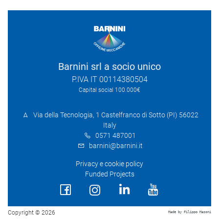
Barnini srl a socio unico
P.IVA IT 00114380504
Capital social 100.000€
Via della Tecnologia, 1 Castelfranco di Sotto (PI) 56022
Italy
0571 487001
barnini@barnini.it
Privacy e cookie policy
Funded Projects
Copyright © 2026
Made by Filippo Masoni