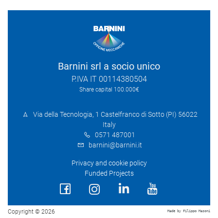
Barnini srl a socio unico
P.IVA IT 00114380504
Share capital 100.000€
Via della Tecnologia, 1 Castelfranco di Sotto (PI) 56022
Italy
0571 487001
barnini@barnini.it
Privacy and cookie policy
Funded Projects
Copyright © 2026
Made by Filippo Masoni