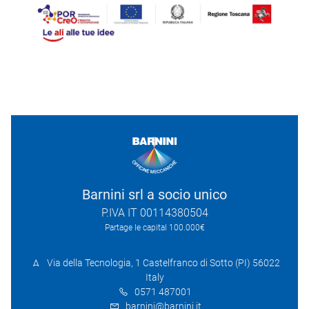
Barnini srl a socio unico
P.IVA IT 00114380504
Partage le capital 100.000€
Via della Tecnologia, 1 Castelfranco di Sotto (PI) 56022
Italy
0571 487001
barnini@barnini.it