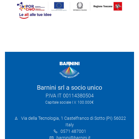
Barnini srl a socio unico
P.IVA IT 00114380504
Capitale sociale I.V. 100.000€
Via della Tecnologia, 1 Castelfranco di Sotto (PI) 56022
Italy
0571 487001
barnini@barnini.it