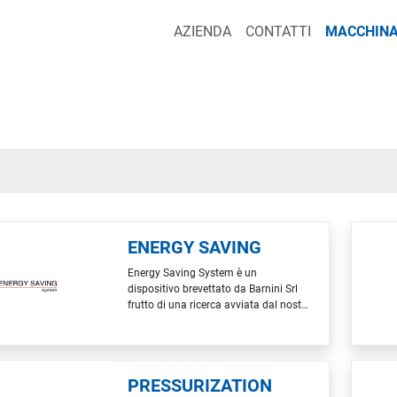
AZIENDA
CONTATTI
MACCHINA
ENERGY SAVING
Energy Saving System è un
dispositivo brevettato da Barnini Srl
frutto di una ricerca avviata dal nostro
Ufficio Tecnico con la collaborazione
di enti pubblici e privati. Il sistema
installato sugli impianti di
verniciatura automatica, consente un
PRESSURIZATION
risparmio energetico che va dal 20%