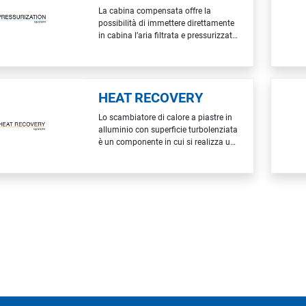
al 40% dell’assorbimento…
La cabina compensata offre la
possibilità di immettere direttamente
in cabina l’aria filtrata e pressurizzata
prelevandola direttamente all’esterno
del locale adibito alla rifinizione. I
vantaggi di questo sistema sono:
Filtraggio dell’aria che entra nella
HEAT RECOVERY
cabina di verniciatura
Condizionamento dell’aria…
Lo scambiatore di calore a piastre in
alluminio con superficie turbolenziata
è un componente in cui si realizza uno
scambio di energia termica tra due
flussi incrociati a temperature diverse.
Questo scambio avviene nelle
seguenti fasi: L’esaustore richiama
l’aria calda ormai esausta dal tunnel
costringendola…