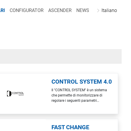
RI
CONFIGURATOR
ASCENDER
NEWS
Italiano
CONTROL SYSTEM 4.0
Il "CONTROL SYSTEM" è un sistema
che permette di monitorizzare di
regolare i seguenti parametri
funzionali dell’impianto gestendoli
tramite PC industriale: Velocità
avanzamento tappeto Velocità
rotazione giostre Altezza pistole dal
FAST CHANGE
tappeto Temperature tunnel