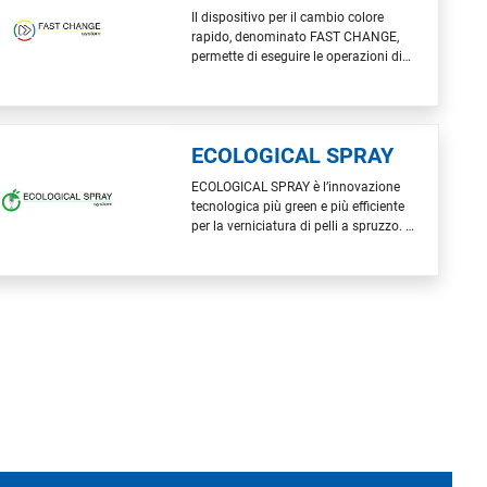
essiccazione Temperature tunnel
Il dispositivo per il cambio colore
raffreddamento Ventilazione…
rapido, denominato FAST CHANGE,
permette di eseguire le operazioni di
lavaggio del circuito, il carico e lo
scarico del colore
contemporaneamente alla normale
lavorazione, riducendo i tempi
ECOLOGICAL SPRAY
improduttivi presenti nelle attuali linee
di verniciatura. Questo dispositivo…
ECOLOGICAL SPRAY è l’innovazione
tecnologica più green e più efficiente
per la verniciatura di pelli a spruzzo. È
il risultato di un progetto pluriennale
di ricerca e sviluppo in collaborazione
con professionisti, università e
aziende di settori alternativi. La
continua ricerca e le molteplici
sinergie…