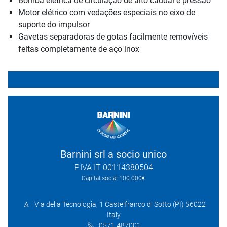
Bomba elétrica de circulação de alto caudal e pressão
Motor elétrico com vedações especiais no eixo de
suporte do impulsor
Gavetas separadoras de gotas facilmente removíveis
feitas completamente de aço inox
Barnini srl a socio unico
P.IVA IT 00114380504
Capital social 100.000€
Via della Tecnologia, 1 Castelfranco di Sotto (PI) 56022
Italy
0571 487001