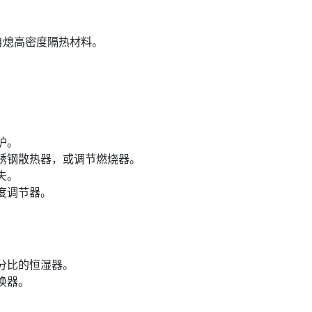
的自熄高密度隔热材料。
护。
锈钢散热器，或调节燃烧器。
失。
度调节器。
分比的恒湿器。
换器。