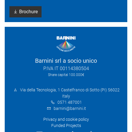
Brochure
Barnini srl a socio unico
P.IVA IT 00114380504
Share capital 100.000€
Via della Tecnologia, 1 Castelfranco di Sotto (PI) 56022
Italy
0571 487001
barnini@barnini.it
Privacy and cookie policy
Funded Projects