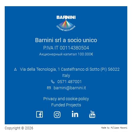
Barnini srl a socio unico
P.IVA IT 00114380504
Акционерный капитал 100.000€
Via della Tecnologia, 1 Castelfranco di Sotto (PI) 56022
Italy
0571 487001
barnini@barnini.it
Privacy and cookie policy
Funded Projects
Copyright © 2026
Made by Filippo Masoni