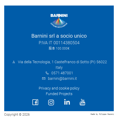
Barnini srl a socio unico
P.IVA IT 00114380504
股本 100.000€
Via della Tecnologia, 1 Castelfranco di Sotto (PI) 56022
Italy
0571 487001
barnini@barnini.it
Privacy and cookie policy
Funded Projects
Copyright © 2026
Made by Filippo Masoni