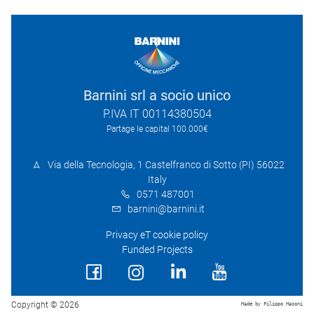
Barnini srl a socio unico
P.IVA IT 00114380504
Partage le capital 100.000€
Via della Tecnologia, 1 Castelfranco di Sotto (PI) 56022
Italy
0571 487001
barnini@barnini.it
Privacy eT cookie policy
Funded Projects
Copyright © 2026
Made by Filippo Masoni