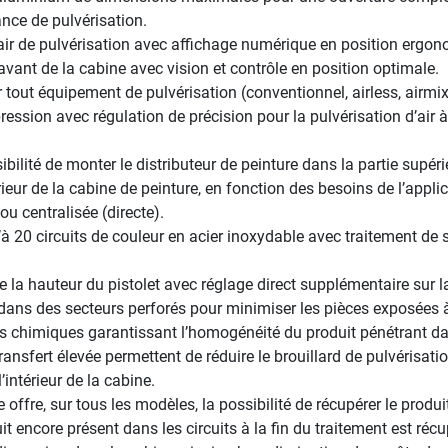
lance de pulvérisation.
 d’air de pulvérisation avec affichage numérique en position ergo
vant de la cabine avec vision et contrôle en position optimale.
 tout équipement de pulvérisation (conventionnel, airless, airmi
ession avec régulation de précision pour la pulvérisation d’air à
ibilité de monter le distributeur de peinture dans la partie supér
ntérieur de la cabine de peinture, en fonction des besoins de l’appli
u centralisée (directe).
u’à 20 circuits de couleur en acier inoxydable avec traitement d
a hauteur du pistolet avec réglage direct supplémentaire sur la 
 dans des secteurs perforés pour minimiser les pièces exposées à
ts chimiques garantissant l’homogénéité du produit pénétrant dan
ransfert élevée permettent de réduire le brouillard de pulvérisatio
intérieur de la cabine.
re offre, sur tous les modèles, la possibilité de récupérer le produ
encore présent dans les circuits à la fin du traitement est récu