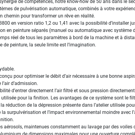
 synergie de compétences, notre know-how de 50 ans dans le sect
tèmes de pulvérisation automatique, combinés à votre expérien
on chemin pour transformer un rêve en réalité.
00 en version ratio 1,2 ou 1,41 avec la possibilité d’installer ju
ation en peinture séparés (manuel ou automatique avec système 
temps réel de tous les paramètres à bord de la machine et à dist
de peinture, la seule limite est l’imagination.
ydable.
 conçu pour optimiser le débit d’air nécessaire à une bonne aspir
 l’air d’admission.
lité d’entrer directement l’air filtré et sous pression directemen
 utilisée pour la finition. Les avantages de ce système sont le fil
a réduction de la dépression présente dans l’atelier utilisée pour 
la surpulvérisation et l’impact environnemental moindre avec l
inition.
les aérosols, maintenues constamment au lavage par des voiles d
 aluminium de dimensions maximales pour une ouverture complète,