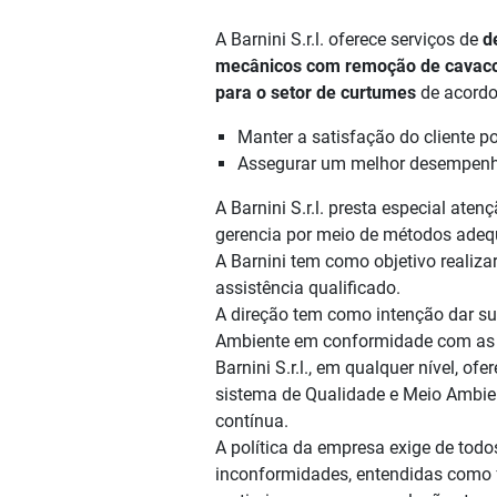
A Barnini S.r.l. oferece serviços de
d
mecânicos com remoção de cavacos
para o setor de curtumes
de acordo
Manter a satisfação do cliente p
Assegurar um melhor desempenho
A Barnini S.r.l. presta especial at
gerencia por meio de métodos adeq
A Barnini tem como objetivo realiz
assistência qualificado.
A direção tem como intenção dar su
Ambiente em conformidade com as n
Barnini S.r.l., em qualquer nível, o
sistema de Qualidade e Meio Ambie
contínua.
A política da empresa exige de tod
inconformidades, entendidas como f