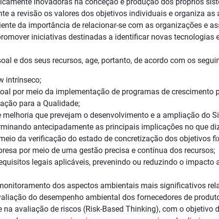
nicamente inovadoras na conceção e produção dos próprios sis
nte a revisão os valores dos objetivos individuais e organiza as
ciente da importância de relacionar-se com as organizações e a
romover iniciativas destinadas a identificar novas tecnologias 
ssoal e dos seus recursos, age, portanto, de acordo com os segui
 intrínseco;
oal por meio da implementação de programas de crescimento pro
zação para a Qualidade;
e melhoria que prevejam o desenvolvimento e a ampliação do S
minando antecipadamente as principais implicações no que diz
meio da verificação do estado de concretização dos objetivos fi
mpresa por meio de uma gestão precisa e contínua dos recursos;
uisitos legais aplicáveis, prevenindo ou reduzindo o impacto 
monitoramento dos aspectos ambientais mais significativos rel
avaliação do desempenho ambiental dos fornecedores de produto
a avaliação de riscos (Risk-Based Thinking), com o objetivo de