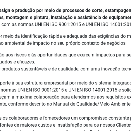
esign e produção por meio de processos de corte, estampag
, montagem e pintura, instalação e assistência de equipamen
 com as normas UNI EN ISO 9001:2015 e UNI EN ISO 14001:201
or meio da identificação rápida e adequada das exigências do m
 ambiental de impacto no seu próprio contexto de negócios,
enção aos riscos e às oportunidades que exercem impactos para s
uados e eficazes.
ar produtos sustentáveis e de qualidade, com uma inovação tecn
porte à sua estrutura empresarial por meio do sistema integra
ormas UNI EN ISO 9001:2015 e UNI EN ISO 14001:2015 e solici
fereçam a máxima colaboração para atendermos aos requisitos exp
nte, conforme descrito no Manual de Qualidade/Meio Ambiente
os os colaboradores e fornecedores um compromisso constante p
ontes de maiores custos e insatisfação para os nossos Clientes